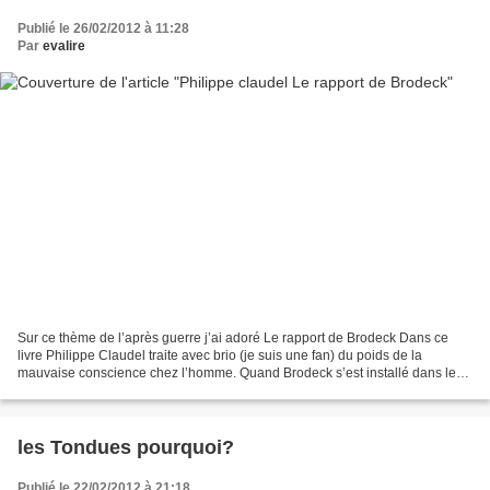
Publié le 26/02/2012 à 11:28
Par
evalire
Sur ce thème de l’après guerre j’ai adoré Le rapport de Brodeck Dans ce
livre Philippe Claudel traite avec brio (je suis une fan) du poids de la
mauvaise conscience chez l’homme. Quand Brodeck s’est installé dans le
village, il a été bien intégré, mais...
les Tondues pourquoi?
Publié le 22/02/2012 à 21:18