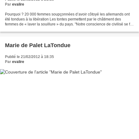
Par
evalire
Pourquoi ? 20 000 femmes soupçonnées d’avoir côtoyé les allemands ont
été tondues à la libération Les tontes permettent par le châtiment des
femmes de « laver la souillure » du pays. "Notre conscience de civilisé se fut
autrefois révoltée contre cette...
Marie de Palet LaTondue
Publié le 21/02/2012 à 18:35
Par
evalire