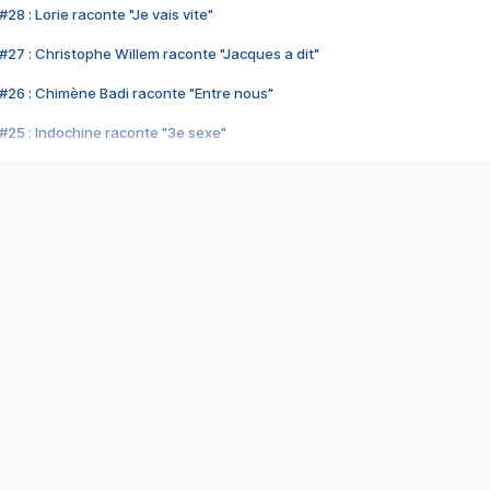
28 : Lorie raconte "Je vais vite"
#27 : Christophe Willem raconte "Jacques a dit"
#26 : Chimène Badi raconte "Entre nous"
#25 : Indochine raconte "3e sexe"
#24 : Zaho raconte "C'est chelou"
#23 : Patrick Bruel raconte "Au café des délices"
#22 : Kyo raconte "Le chemin"
#21 : Nolwenn Leroy raconte "Cassé"
#20 : Patrick Hernandez raconte "Born to be alive"
#19 : Lorie raconte "Près de moi"
#18 : Michael Jones raconte "A nos actes manqués" (avec Jean-Jacque
#17 : Khaled raconte "Aïcha"
#16 : Corneille raconte "Parce qu'on vient de loin"