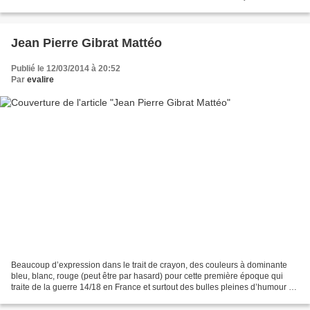
je suis content...
Jean Pierre Gibrat Mattéo
Publié le 12/03/2014 à 20:52
Par
evalire
Beaucoup d’expression dans le trait de crayon, des couleurs à dominante
bleu, blanc, rouge (peut être par hasard) pour cette première époque qui
traite de la guerre 14/18 en France et surtout des bulles pleines d’humour à
savourer comme les bulles de...