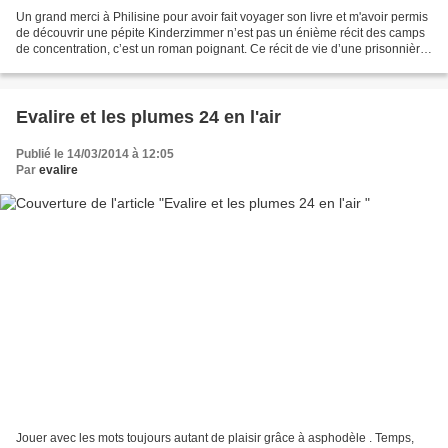
Un grand merci à Philisine pour avoir fait voyager son livre et m'avoir permis
de découvrir une pépite Kinderzimmer n’est pas un énième récit des camps
de concentration, c’est un roman poignant. Ce récit de vie d’une prisonnière
enceinte est très dur,...
Evalire et les plumes 24 en l'air
Publié le 14/03/2014 à 12:05
Par
evalire
Jouer avec les mots toujours autant de plaisir grâce à asphodèle . Temps,