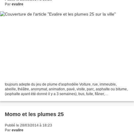
Par
evalire
toujours adepte du jeu de plume d'asphodéle Voiture, rue, immeuble,
abeille, théâtre, anonymat, animation, pavé, visite, parc, asphalte ou bitume,
(asphalte ayant été donné il y a 3 semaines), bus, fuite, flâner,
embouteillages, urbain, gare, cohue,...
Momo et les plumes 25
Publié le 28/03/2014 à 18:23
Par
evalire