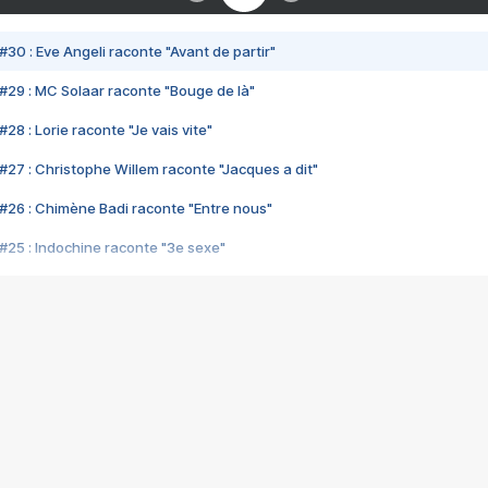
#30 : Eve Angeli raconte "Avant de partir"
#29 : MC Solaar raconte "Bouge de là"
28 : Lorie raconte "Je vais vite"
#27 : Christophe Willem raconte "Jacques a dit"
#26 : Chimène Badi raconte "Entre nous"
#25 : Indochine raconte "3e sexe"
#24 : Zaho raconte "C'est chelou"
#23 : Patrick Bruel raconte "Au café des délices"
#22 : Kyo raconte "Le chemin"
#21 : Nolwenn Leroy raconte "Cassé"
#20 : Patrick Hernandez raconte "Born to be alive"
#19 : Lorie raconte "Près de moi"