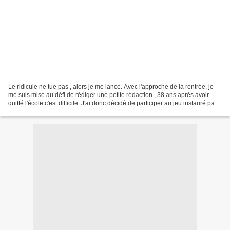
Le ridicule ne tue pas , alors je me lance. Avec l'approche de la rentrée, je
me suis mise au défi de rédiger une petite rédaction , 38 ans après avoir
quitté l'école c'est difficile. J'ai donc décidé de participer au jeu instauré par
Asphodèle, qui consiste...